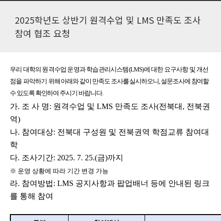
2025학년도 상반기 원격수업 및 LMS 만족도 조사
참여 협조 요청
우리 대학의 원격수업 운영과 학습관리시스템
(LMS)
에 대한 요구사항 및 개선
점을 파악하기
위해 아래와 같이 만족도 조사를 실시하오니
,
설문조사에 참여할
수 있도록 확인하여 주시기 바랍니다
.
가
.
조 사 명
:
원격수업 및
LMS
만족도 조사
(
전북대
,
전북권
역
)
나
.
참여대상
:
전북대 구성원 및 전북권역 학점교류 참여대
학
다
.
조사기간
: 2025. 7. 25.(
금
)
까지
※
운영 상황에 따라 기간 변경 가능
라
.
참여방법
: LMS
공지사항과 팝업배너 등에 안내된 링크
를 통해 참여