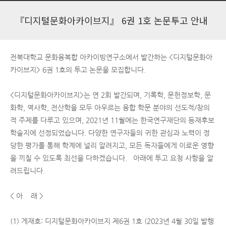
『디지털문화아카이브지』 6권 1호 논문투고 안내
전북대학교 문화융복합 아카이빙연구소에서 발간하는 <디지털문화아
카이브지> 6권 1호의 투고 논문을 모집합니다.
<디지털문화아카이브지>는 연 2회 발간되며, 기록학, 문헌정보학, 문
화학, 역사학, 전산학을 모두 아우르는 융합 학문 분야의 선도적/창의
적 주제를 다루고 있으며, 2021년 11월에는 한국연구재단의 등재후보
학술지에 선정되었습니다. 다양한 연구자들의 귀한 관심과 노력이 정
당한 평가를 통해 학계에 널리 알려지고, 모든 독자들에게 이로운 영향
을 끼칠 수 있도록 최선을 다하겠습니다. 아래에 투고 요청 사항을 알
려드립니다.
< 아 래 >
(1) 게재호: 디지털문화아카이브지 제6권 1호 (2023년 4월 30일 발행