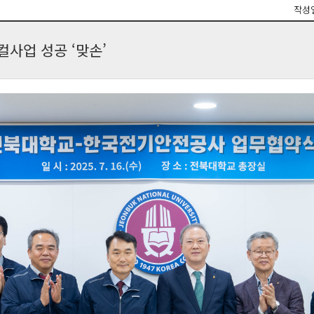
작성
컬사업 성공 ‘맞손’