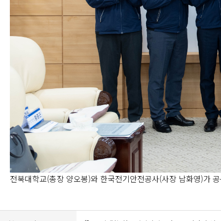
전북대학교(총장 양오봉)와 한국전기안전공사(사장 남화영)가 공동