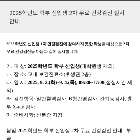
2025학년도 학부 신입생 2차 무료 건강검진 실시
안내
2025
학년도 신입생
1
차 건강검진에 참여하지 못한 학생
을 대상으로
2
차
무료 건강검진
을 다음과 같이 실시합니다.
가
.
대 상
:
2025
학년도 학부 신입생
(
대학원생 제외
)
나
.
장 소
:
교내 보건진료소
(
후생관
2
층
)
다
.
일 시
:
2025. 9. 2.(
화
)~9. 4.(
목
), 09:30~17:00
(
점심시간 제
외
)
라
.
검진항목
:
일반혈액검사
, B
형간염검사
,
간기능검사
,
흉
부
X-ray
검사
마
.
준비사항
:
신분증 지참
붙임
2025
학년도 학부 신입생
2
차 무료 건강검진 안내
1
부
.
끝
.