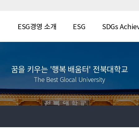
ESG경영 소개
ESG
SDGs Achie
비전과 목표
E(환경)
SDG
연혁
S(사회)
꿈을 키우는 '행복 배움터' 전북대학교
조직도
G(지배구
The Best Glocal University
조)
찾아오시는 길