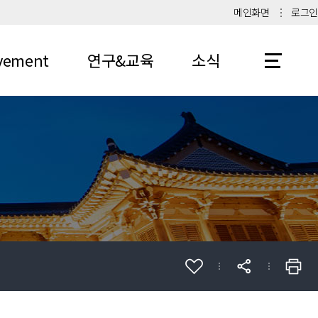
메인화면
로그인
vement
연구&교육
소식
연구소 소개
공지사항
대학원 교과과정
보도자료
학부 교과과정
연례보고
서
비교과 프로그램
학생활동
갤러리