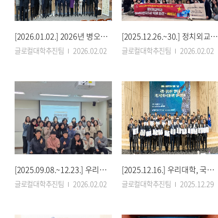
[2026.01.02.] 2026년 병오년 시무식 '힘찬 출발'
[2025.12.26.~30.] 정치외교학과, 베트남 외교 현장서 국제 감각 키
글로컬대학추진팀
2026.02.02
글로컬대학추진팀
2026.02.02
[2025.09.08.~12.23.] 우리대학, 한국어교원 양성의 메카…교원양성과정 23명
[2025.12.16.] 우리대학, 국방벤처 35개 기업 ‘맞손’…방산 혁신 전진기지로
글로컬대학추진팀
2026.02.02
글로컬대학추진팀
2025.12.29