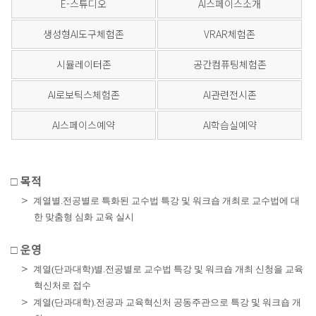
E-스튜디오
AI스페이스소개
생성형AI도구체험존
VRAR체험존
시뮬레이터존
공간컴퓨팅체험존
AI로보틱스체험존
AI관련전시존
AI스페이스예약
AI학습실예약
목적
□
＞
계열별
.
전공별로 특화된 교수법 특강 및 워크숍 개최로 교수법에 대
한 맞춤형 심화 교육 실시
운영
□
＞
계열
(
단과대학
)
별
.
전공별로 교수법 특강 및 워크숍 개최 신청을 교육
혁신처로
접수
＞
계열
(
단과대학
).
전공과 교육혁신처 공동주관으로 특강 및 워크숍 개