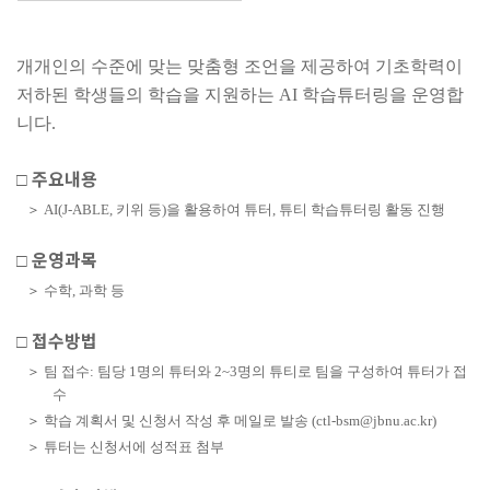
개개인의 수준에 맞는 맞춤형 조언을 제공하여 기초학력이
저하된 학생들의 학습을 지원하는
AI
학습튜터링을 운영합
니다
.
주요내용
□
＞
AI(J-ABLE, 키위
등
)
을 활용하여 튜터
,
튜티 학습튜터링 활동 진행
운영과목
□
＞
수학, 과학 등
접수방법
□
＞
팀 접수
:
팀당
1
명의 튜터와
2~3
명의 튜티로 팀을 구성하여 튜터가 접
수
＞
학습 계획서 및 신청서 작성 후 메일로 발송
(ctl-bsm@jbnu.ac.kr)
＞
튜터는 신청서에 성적표 첨부