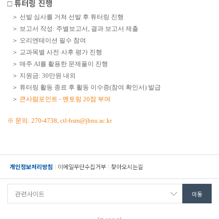
튜터링 진행
□
＞
선발 심사를 거쳐 선발 후 튜터링 진행
＞
보고서 작성
:
주별보고서
,
결과 보고서 제출
＞
오리엔테이션 필수 참여
＞
교과목별 사전
·
사후 평가 진행
＞
매주
AI
를 활용한 문제풀이 진행
＞
지원금
: 30
만원 내외
＞
튜터링 활동 종료 후 활동 이수증
(
참여 확인서
)
발급
＞
큰사람포인트
-
멘토링
20
점 부여
※
문의
:
270-4738, ctl-bsm@jbnu.ac.kr
개인정보처리방침
이메일무단수집거부
찾아오시는길