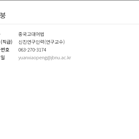
붕
공
중국고대어법
(직급)
신진연구인력(연구교수)
화번호
063-270-3174
메일
yuanxiaopeng@jbnu.ac.kr