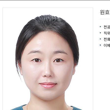
원효
전
직위
전
이