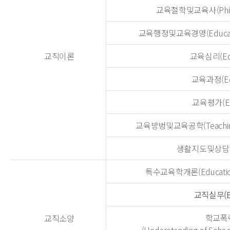
교육철학및교육사(Philoso
교육행정및교육경영(Educationa
교직이론
교육심리(Educ
교육과정(Educ
교육평가(Educ
교육방벙및교육공학(Teaching M
생활지도및상담(Gui
특수교육학개론(Education fo
교직실무(Edu
학교폭
교직소양