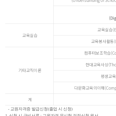
(Understanding of Schoo
(Di
교육실습(Edu
교육실습
교육봉사활동(Educ
컴퓨터보조학습(Comput
현대교육사상(Though
기타교직이론
평생교육(Li
다문화교육의이해(Comprehen
계
- 교원자격증 발급신청
(
졸업 시 신청
)
1. 신청 시 구비서류
:
교원자격 무시험 검정신청 원서
,