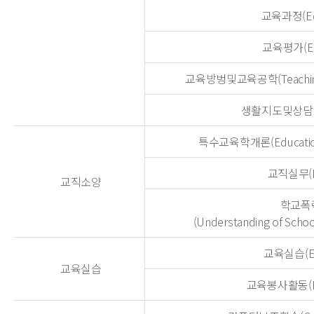
교육과정(Educ
교육평가(Educ
교육방벙및교육공학(Teaching M
생활지도및상담(Gui
특수교육학개론(Education fo
교직실무(Edu
교직소양
학교폭
(Understanding of Schoo
교육실습(Edu
교육실습
교육봉사활동(Educ