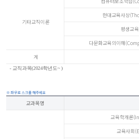
컴퓨터보조학습(Comput
현대교육사상(Though
기타교직이론
평생교육(Li
다문화교육의이해(Comprehen
계
- 교직과목(2024학년도~ )
교과목명
교육학개론(Intro
교육사회(Edu