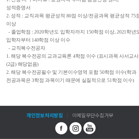
성적증명서
2. 성적
: 교직과목 평균성적 80점 이상/전공과목 평균성적 75
이상
- 졸업학점
: 2020학년도 입학자까지 150
학점 이상, 2021학년
입학자부터 140학점 이상 이수
- 교직복수전공자
1. 해당 복수전공의 교과교육론
4
학점 이수 (표시과목 사서교사
(2급) 해당없음)
2. 해당 복수전공필수 및 기본이수영역 포함
50
학점 이수
(
학과
전공과목은
3
학점 과목이기 때문에 실질적으로
51
학점 이수
)
개인정보처리방침
이메일무단수집거부