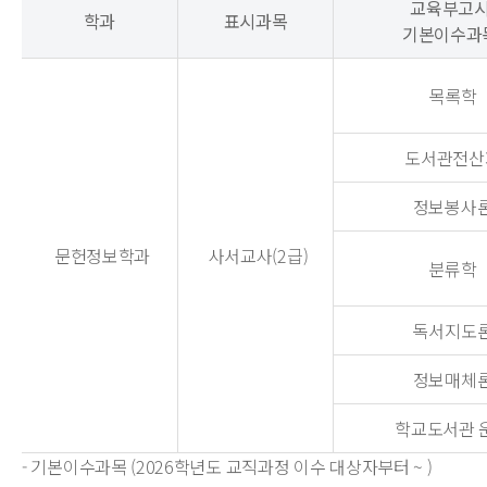
교육부고
학과
표시과목
기본이수과
목록학
도서관전산
정보봉사
문헌정보학과
사서교사(2급)
분류학
독서지도
정보매체
학교도서관 
- 기본이수과목 (2026학년도 교직과정 이수 대상자부터 ~ )