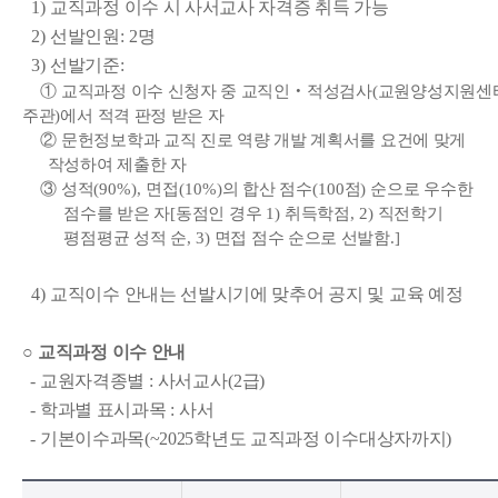
1)
교직과정 이수 시 사서교사 자격증 취득 가능
2)
선발인원
: 2
명
3)
선발기준
:
①
교직과정 이수 신청자 중 교직인
‧
적성검사
(
교원양성지원센
주관
)
에서 적격 판정 받은 자
②
문헌정보학과 교직 진로 역량 개발 계획서를 요건에 맞게
작성하여 제출한 자
③
성적
(90%),
면접
(10%)
의 합산 점수
(100
점
)
순으로 우수한
점수를 받은 자
[
동점인 경우
1)
취득학점
, 2)
직전학기
평점평균 성적 순
, 3)
면접 점수 순으로 선발함
.]
4)
교직이수 안내는 선발시기에 맞추어 공지 및 교육 예정
○
교직과정 이수 안내
- 교원자격종별
:
사서교사
(2
급
)
- 학과별 표시과목
:
사서
- 기본이수과목(~2025학년도 교직과정 이수대상자까지)