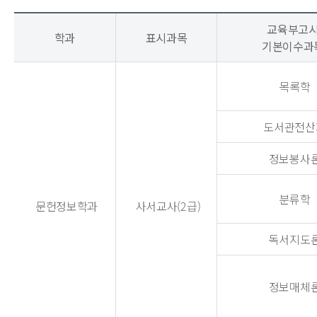
교육부고
학과
표시과목
기본이수과
목록학
도서관전산
정보봉사
분류학
문헌정보학과
사서교사(2급)
독서지도
정보매체