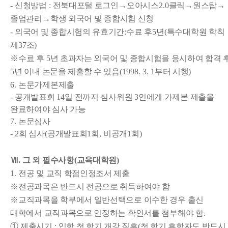
-
신청방법
:
전북대포털 로그인
→
오아시스
2.0
클릭
→
원스탑
→
졸업관리
→
학생 외국어 및 종합시험 신청
-
외국어 및 종합시험의 유효기간
:
수료 후
5
년
(
특수대학원 학칙
제
37
조
)
※
수료 후
5
년 초과자는 외국어 및 종합시험을 응시하여 합격 
5
년 이내 논문을 제출할 수 있음
(1998. 3. 1
부터 시행
)
6.
논문가제본제출
-
공개발표회
14
일 전까지 심사위원
3
인에게 가제본 제출을
완료하여야 심사 가능
7.
논문심사
- 2
회 심사
(
공개발표회
1
회
,
비공개
1
회
)
Ⅶ
.
그 외 필수사항
(
교육대학원
)
1.
전공 및 교직 학점인정조서 제출
※
전공과목은 반드시 전공으로 취득하여야 함
※
교직과목을 학부에서 일반선택으로 이수한 경우 출신
대학에서 교직과목으로 인정하는 확인서를 첨부해야 함
.
①
제출시기
:
입학 첫 학기 개강 직후
(
첫 학기 휴학자도 반드시