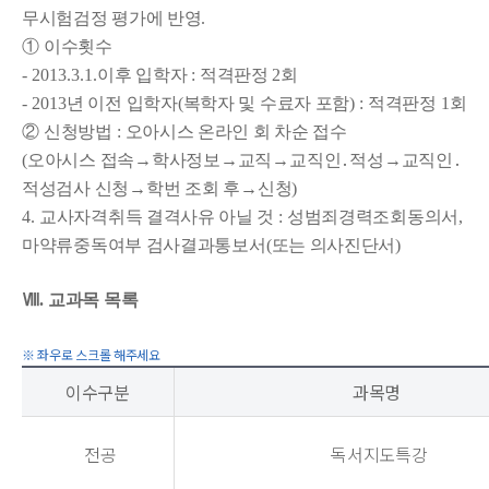
무시험검정 평가에 반영
.
①
이수횟수
- 2013.3.1.
이후 입학자
:
적격판정
2
회
- 2013
년 이전 입학자
(
복학자 및 수료자 포함
) :
적격판정
1
회
②
신청방법
:
오아시스 온라인 회 차순 접수
(
오아시스 접속
→
학사정보
→
교직
→
교직인
․
적성
→
교직인
․
적성검사 신청
→
학번 조회 후
→
신청
)
4.
교사자격취득 결격사유 아닐 것
:
성범죄경력조회동의서
,
마약류중독여부 검사결과통보서
(
또는 의사진단서
)
Ⅷ
.
교과목 목록
이수구분
과목명
전공
독서지도특강