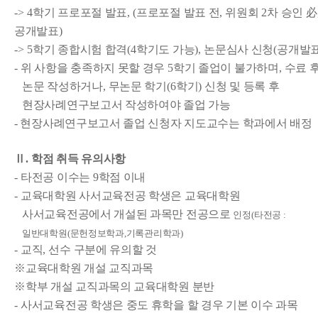
-> 4
학기 프로포절 발표
, (
프로포절 발표 전
,
위원회
2
차 승인
必
공개발표
)
-> 5
학기 종합시험 합격
(4
학기도 가능
),
논문심사 신청
(
공개발
-
위 사항을 충족하지 못할 경우
5
학기 졸업이 불가하며
,
수료 
논문 작성하거나
,
무논문 학기
(6
학기
)
신청 및 등록 후
현장사례연구보고서 작성하여야 졸업 가능
- 현장사례연구보고서 졸업 신청자 지도교수는 학과에서 배정
Ⅱ
.
학점 취득 유의사항
-
타전공 이수는
9
학점 이내
-
교육대학원 사서교육전공 학생은 교육대학원
사서교육전공에서 개설된 과목만 전공으로
인정
(
타전공
:
일반대학원
(
문헌정보학과
,
기록관리학과
)
-
교직
,
선수 구분에 유의할 것
※
교육대학원 개설 교직과목
※
학부 개설 교직과목의 교육대학원 분반
-
사서교육전공 학생은 중도 휴학을 할 경우 기본 이수 과목