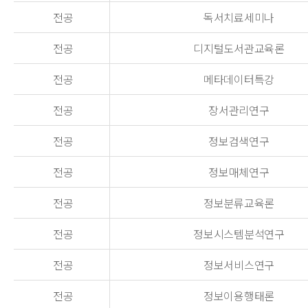
전공
독서치료세미나
전공
디지털도서관교육론
전공
메타데이터특강
전공
장서관리연구
전공
정보검색연구
전공
정보매체연구
전공
정보분류교육론
전공
정보시스템분석연구
전공
정보서비스연구
전공
정보이용행태론