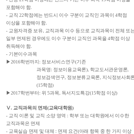
포함해야 함
.
-
교직
22
학점에는 반드시 이수 구분이 교직인 과목이
4
학점
이상을 포함해야 함
.
-
교원자격증 보유
,
교직과목 이수 등으로 교직과목이 전체 또
일부 면제된 경우에도 이수 구분이 교직인 과목을
4
학점 이상
취득해야 함
.
-
기본이수과목
▶
2016
학번까지
: 정보서비스연구(기존
과목명:
정보이용교육론)
,
학교도서관운영론
,
정보검색연구
,
정보분류교육론
,
지식정보사회
(15
학점
)
▶
2017
학번부터
:
위
5
과목
,
독서지도특강
(15
학점 이상
)
Ⅴ
.
교직과목의 면제
(
교육대학원
)
-
교직 이론 및 교직 소양 영역
:
학부 또는 대학원에서 이수한
교직과목은 면제
-
교육실습 면제 및 대체
:
면제 요건
(
아래 항목 중 한 가지 이상