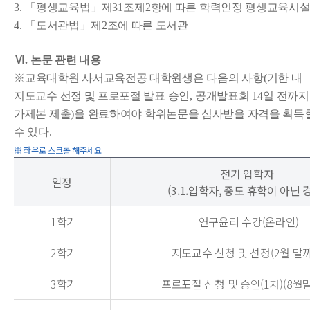
3.
「
평생교육법
」
제
31
조제
2
항에 따른 학력인정 평생교육시
4.
「
도서관법
」
제
2
조에 따른 도서관
Ⅵ
.
논문 관련 내용
※
교육대학원 사서교육전공 대학원생은 다음의 사항
(
기한 내
지도교수 선정 및 프로포절 발표 승인
,
공개발표회
14
일 전까지
가제본 제출
)
을 완료하여야 학위논문을 심사받을 자격을 획득
수 있다
.
전기 입학자
일정
(3.1.입학자, 중도 휴학이 아닌 
1학기
연구윤리 수강(온라인)
2학기
지도교수 신청 및 선정(2월 말
3학기
프로포절 신청 및 승인(1차)(8월