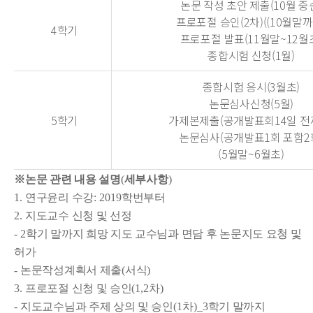
논문 작성 초안 제출(10월 중
프로포절 승인(2차)((10월말까
4학기
프로포절 발표(11월말~12월
종합시험 신청(1월)
종합시험 응시(3월초)
논문심사신청(5월)
5학기
가제본제출(공개발표회14일 전
논문심사(공개발표1회 포함2
(5월말~6월초)
※
논문 관련 내용 설명
(
세부사항
)
1.
연구윤리 수강
: 2019
학번부터
2.
지도교수 신청 및 선정
- 2
학기 말까지 희망 지도 교수님과 면담 후 논문지도 요청 및
허가
-
논문작성계획서 제출
(
서식
)
3.
프로포절 신청 및 승인
(1,2
차
)
-
지도교수님과 주제 상의 및 승인
(1
차
)_3
학기 말까지