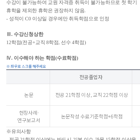
수강이 불가능하여 교원 자격증 취득이 불가능하므로 첫 학기
휴학을 제외한 휴학은 권장하지 않음
.
-
성적이
C0
이상일 경우에만 취득학점으로 인정
Ⅲ
.
수강신청상한
12
학점
(
전공
+
교직
8
학점
,
선수
4
학점
)
Ⅳ
.
이수해야 하는 학점
(
수료학점
)
전공졸업자
논문
전공 21학점 이상, 교직 22학점 이상
현장사례·
논문작성 수료기준학점+6학점
연구보고서
※
유의사항
-
전공
21
학점 이상에는 반드시 기본 이수 과목
15
학점 이상을