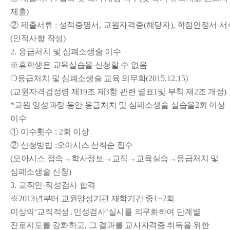
제출
)
②
제출서류
:
성적증명서
,
교원자격증
(
해당자
),
학점인정서 서
(
인적사항 작성
)
2.
응급처치 및 심폐소생술 이수
※
휴학생은 교육실습을 신청할 수 없음
❍
응급처치 및 심폐소생술 교육 의무화
(2015.12.15)
(
교원자격검정령 제
19
조 제
3
항 관련 별표
1
및 부칙 제
2
조 개정
)
*
교원 양성과정 동안 응급처치 및 심폐소생술 실습을
2
회 이상
이수
①
이수횟수
: 2
회 이상
②
신청방법
:
오아시스 선착순 접수
(
오아시스 접속
→
학사정보
→
교직
→
교육실습
→
응급처치 및
심폐소생술 신청
)
3.
교직인
·
적성검사 합격
※
2013
년부터 교원양성기관 재학기간 중
1~2
회
이상의
‘
교직적성
․
인성검사
’
실시를 의무화하여 단계별
진로지도를 강화하고
,
그 결과를 교사자격증 취득을 위한