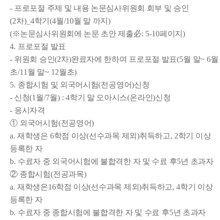
-
프로포절 주제 및 내용 논문심사위원회 회부 및 승인
(2
차
)_4
학기
(4
월
/10
월 말 까지
)
(
※
논문심사위원회에 논문 초안 제출
必
: 5-10
페이지
)
4.
프로포절 발표
-
위원회 승인
(2
차
)
완료자에 한하여 프로포절 발표
(5
월 말
~ 6
월
초
/11
월 말
~ 12
월초
)
5.
종합시험 및 외국어시험
(
전공영어
)
신청
-
신청
(1
월
/7
월
) : 4
학기 말 오아시스
(
온라인
)
신청
-
응시자격
①
외국어시험
(
전공영어
)
a.
재학생은
6
학점 이상
(
선수과목 제외
)
취득하고
, 2
학기 이상
등록한 자
b.
수료자 중 외국어시험에 불합격한 자 및 수료 후
5
년 초과자
②
종합시험
(
전공과목
)
a.
재학생은
16
학점 이상
(
선수과목 제외
)
취득하고
, 4
학기 이상
등록한 자
b.
수료자 중 종합시험에 불합격한 자 및 수료 후
5
년 초과자