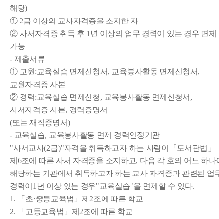
해당
)
①
2
급 이상의 교사자격증을 소지한 자
②
사서자격증 취득 후
1
년 이상의 업무 경력이 있는 경우 면제
가능
-
제출서류
①
교원
:
교육실습 면제신청서
,
교육봉사활동 면제신청서
,
교원자격증 사본
②
경력
:
교육실습 면제신청
,
교육봉사활동 면제신청서
,
사서자격증 사본
,
경력증명서
(
또는 재직증명서
)
-
교육실습
,
교육봉사활동 면제 경력인정기관
"
사서교사
(2
급
)"
자격을 취득하고자 하는 사람이
「
도서관법
」
제
6
조에 따른 사서 자격증을 소지하고
,
다음 각 호의 어느 하나
해당하는 기관에서 취득하고자 하는 교사 자격증과 관련된 업
경력이
1
년 이상 있는 경우
"
교육실습
"
을 면제할 수 있다
.
1.
「
초
·
중등교육법
」
제
2
조에 따른 학교
2.
「
고등교육법
」
제
2
조에 따른 학교