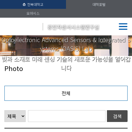
전북대학교
대학포털
오아시스
광전자센서시스템연구실
Optoelectronic Advanced Sensors & Integrated S
ystems (OASIS) Lab
빛과 소재로 미래 센싱 기술의 새로운 가능성을 열어갑
Photo
니다
전체