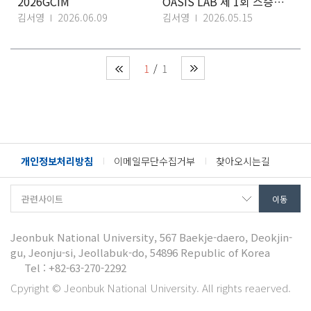
2026GCIM
OASIS LAB 제 1회 스승의 날
김서영
2026.06.09
김서영
2026.05.15
1
1
개인정보처리방침
이메일무단수집거부
찾아오시는길
Jeonbuk National University, 567 Baekje-daero, Deokjin-
gu, Jeonju-si, Jeollabuk-do, 54896 Republic of Korea
Tel : +82-63-270-2292
Cpyright © Jeonbuk National University. All rights reaerved.