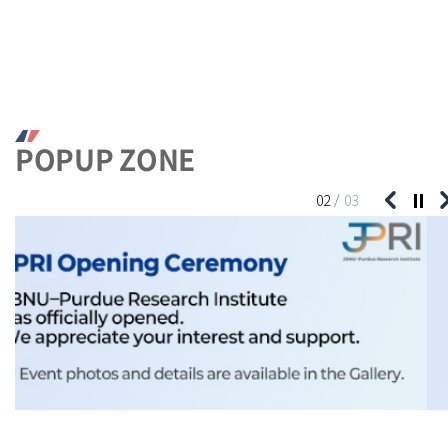
POPUP ZONE
02
/
03