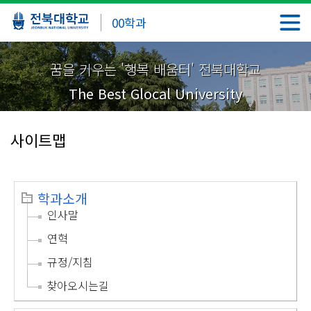
00학과
꿈을 키우는 '행복 배움터' 전북대학교
The Best Glocal University
사이트맵
학과소개
인사말
연혁
규정/지침
찾아오시는길