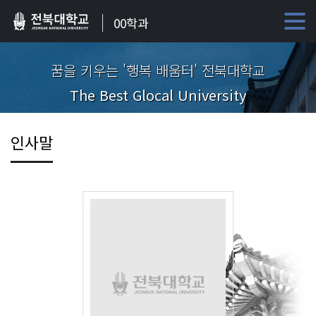
00학과
꿈을 키우는 '행복 배움터' 전북대학교
The Best Glocal University
인사말