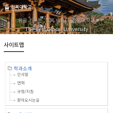
00학과
꿈을 키우는 '행복 배움터' 전북대학교
The Best Glocal University
사이트맵
학과소개
인사말
연혁
규정/지침
찾아오시는길