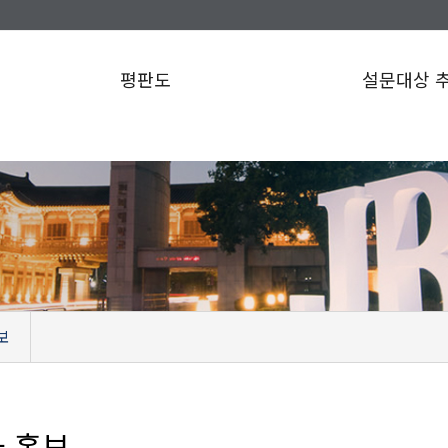
평판도
설문대상 
보
 홍보