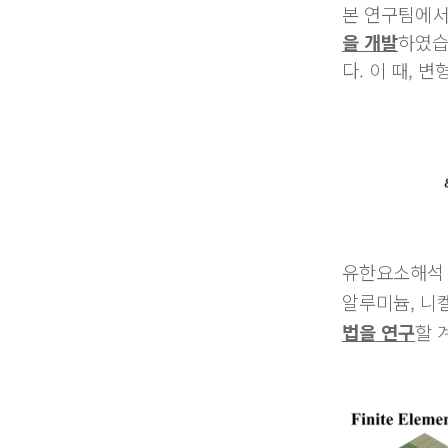
본 연구팀에
을 개발
하였습
다. 이 때, 
유한
요소해석
알루미늄, 니
법을 연구
할 