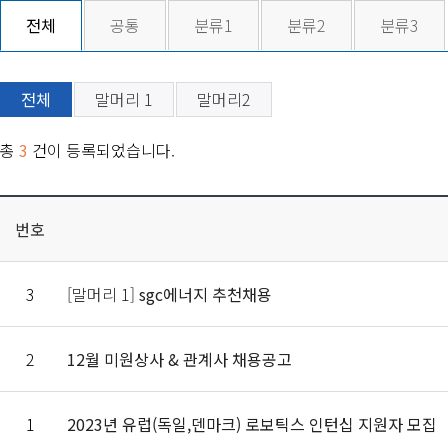
전체
공통
분류1
분류2
분류3
전체
말머리 1
말머리2
총
3
건이 등록되었습니다.
번호
3
[말머리 1]
sgc에너지 추천채용
2
12월 미원상사 & 관계사 채용공고
1
2023년 유럽(독일,덴마크) 로보틱스 인턴십 지원자 모집