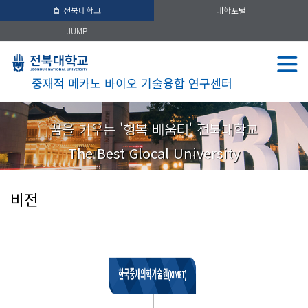
전북대학교
대학포털
JUMP
중재적 메카노 바이오 기술융합 연구센터
꿈을 키우는 '행복 배움터' 전북대학교
The Best Glocal University
비전