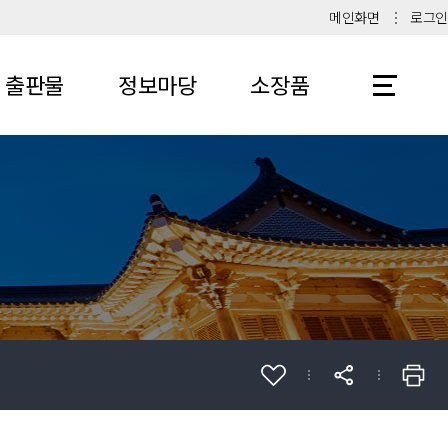
메인화면
로그인
출판물
정보마당
소장품
전시
공지사항
소장품 현황
조사 보고서
보도자료
열람 및
복제
기타
대관안내
기증 및
자료실
기탁
관련 사이트
학교사 자료
기증