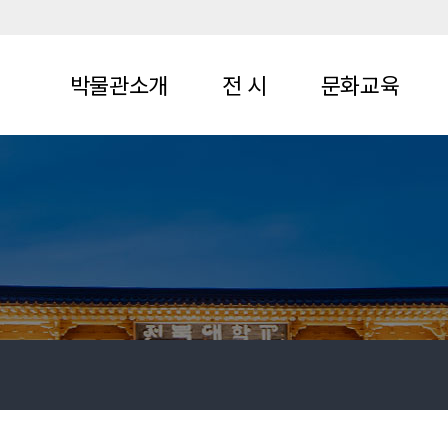
박물관소개
전 시
문화교육
인사말
특별전
상설 프로그램
연혁
상설전시
특별 프로그램
역대 관장
야외전시
조직
기록·
역사관
관람안내
오시는 길