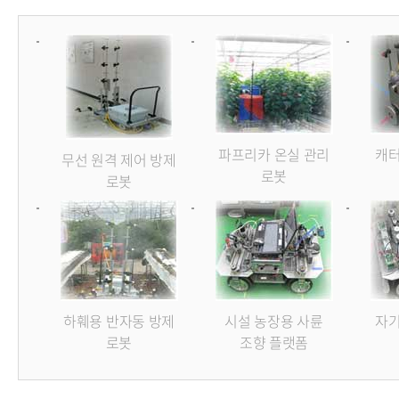
파프리카 온실 관리
캐터
무선 원격 제어 방제
로봇
로봇
하훼용 반자동 방제
시설 농장용 사륜
자기
로봇
조향 플랫폼