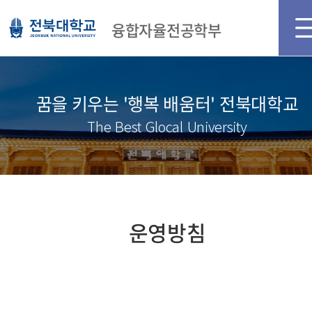
융합자율전공학부
꿈을 키우는 '행복 배움터' 전북대학교
The Best Glocal University
운영방침