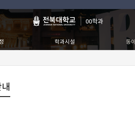
00학과
정
학과시설
동
안내