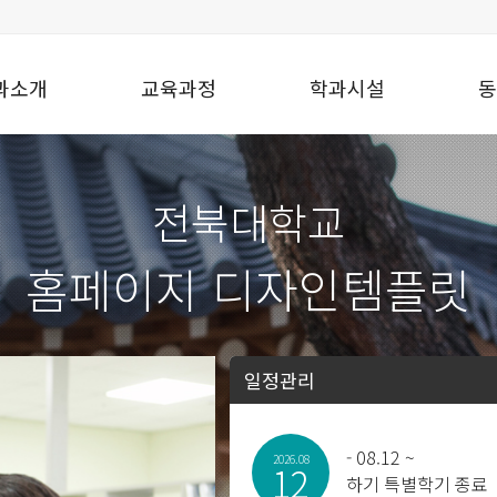
과소개
교육과정
학과시설
동
전북대학교
홈페이지 디자인템플릿
일정관리
-
08.12 ~
2026.08
12
하기 특별학기 종료