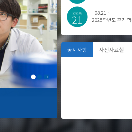
-
08.21 ~
2026.08
21
-
08.27 ~
2026.08
27
-
08.31 ~
2026.08
31