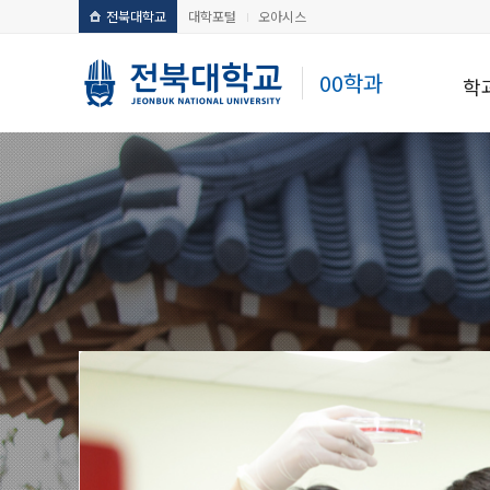
전북대학교
대학포털
오아시스
00학과
학