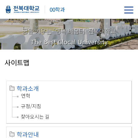
00학과
꿈을 키우는 '행복 배움터' 전북대학교
The Best Glocal University
사이트맵
학과소개
연혁
규정/지침
찾아오시는 길
학과안내