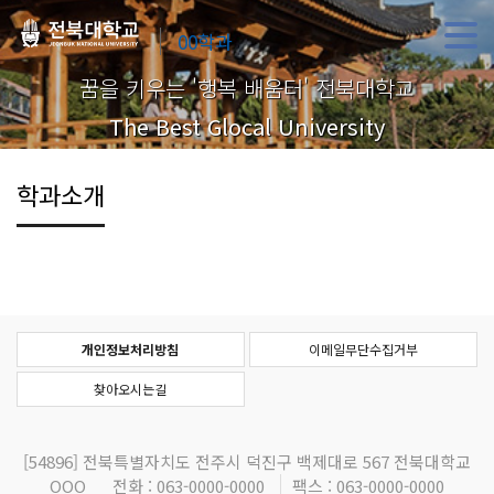
00학과
꿈을 키우는 '행복 배움터' 전북대학교
The Best Glocal University
학과소개
개인정보처리방침
이메일무단수집거부
찾아오시는길
[54896]
전북특별자치도 전주시 덕진구 백제대로 567 전북대학교
OOO
전화 : 063-0000-0000
팩스 : 063-0000-0000