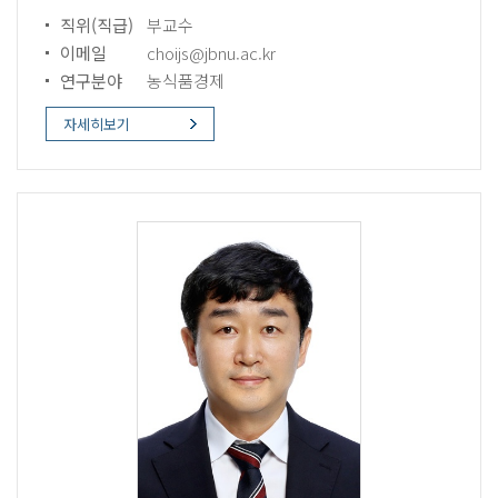
직위(직급)
부교수
이메일
choijs@jbnu.ac.kr
연구분야
농식품경제
자세히보기