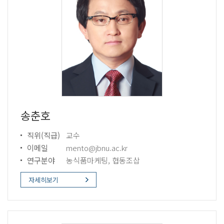
송춘호
직위(직급)
교수
이메일
mento@jbnu.ac.kr
연구분야
농식품마케팅, 협동조삽
자세히보기