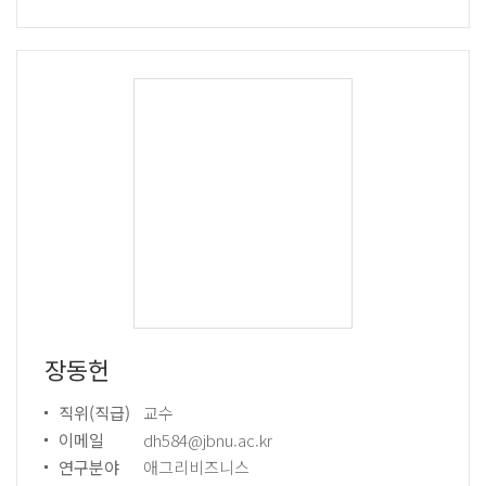
장동헌
직위(직급)
교수
이메일
dh584@jbnu.ac.kr
연구분야
애그리비즈니스