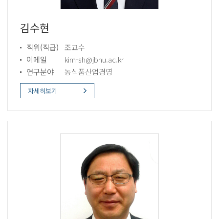
김수현
직위(직급)
조교수
이메일
kim-sh@jbnu.ac.kr
연구분야
농식품산업경영
자세히보기