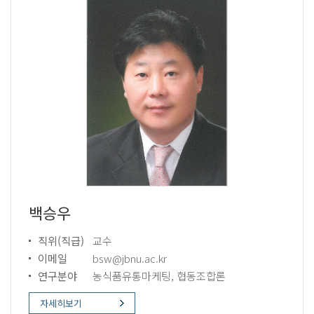
백승우
직위(직급)
교수
이메일
bsw@jbnu.ac.kr
연구분야
농식품유통마케팅, 협동조합론
자세히보기