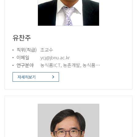
유찬주
직위(직급)
조교수
이메일
ycj@jbnu.ac.kr
연구분야
농식품ICT, 농촌개발, 농식품경영/경제
자세히보기