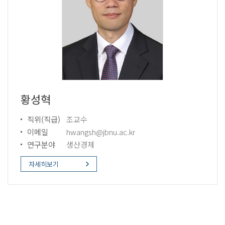
황성혁
직위(직급)
조교수
이메일
hwangsh@jbnu.ac.kr
연구분야
생산경제
자세히보기