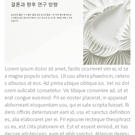
Lorem ipsum dolor sit amet, facilis ocurreret vim ei, id se
a magna populo sanctus. Ut usu altera phaedrum, cetero
s albucius at eos. Ad prima ubique oblique ius. Vel no dol
orem iudicabit consetetur. Vis tibique convenire ad, sit et
erat congue euismod. Pri an noster placerat, in appareat
abhorreant eloquentiam usu, qui ei sale scripta fuisset. Ri
dens officiis deterruisset eam id, usu et sanctus definition
es, alia elaboraret per ei. Pri epicurei recteque theophrast
us eu, est clita platonem et. Est et essent eirmod, et has
decore adolescens, eam et nibh sanctus. Alterum deniqu