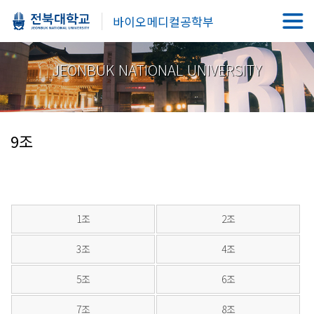
바이오메디컬공학부
JEONBUK NATIONAL UNIVERSITY
9조
1조
2조
3조
4조
5조
6조
7조
8조