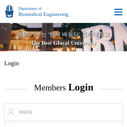
Department of
Biomedical Engineering
꿈을 키우는 '행복 배움터' 전북대학교
The Best Glocal University
Login
Login
Members