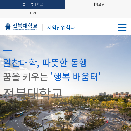
전북대학교
대학포털
JUMP
지역산업학과
알찬대학, 따뜻한 동행
꿈을 키우는
'행복 배움터'
전북대학교