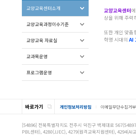
교양교육센터소개
교양교육센터
에
상을 위해 주력
교양교육과정이수기준
또한 개인 맞춤
혁명 시대의
AI
교양교육 자료실
교과목운영
프로그램운영
바로가기
개인정보처리방침
이메일무단수집거부
[54896]
전북특별자치도 전주시 덕진구 백제대로 567(5489
PBL센터), 4280(JJEC), 4279(원격교육지원센터), 4294(AI교육센