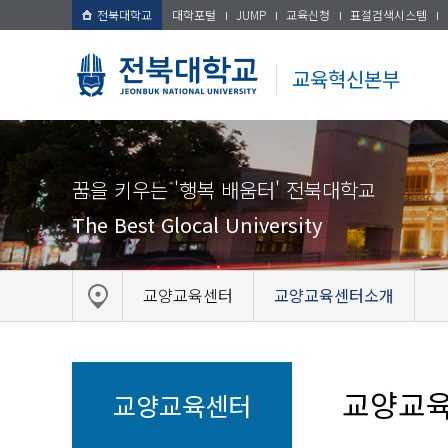
전북대학교
대학포털
JUMP
교육신청
표절검색시스템
교육혁신본부
꿈을 키우는 '행복 배움터' 전북대학교
The Best Glocal University
교양교육센터
교양교육센터소개
교양교
교양교육센터