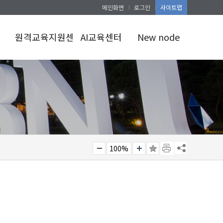
메인화면
로그인
사이트맵
원격교육지원센터
AI교육센터
New node
센터소개
AI교육센터소개
램
학점교류
AI스페이스
시스템
AI활용공간예약
초중고공지
100%