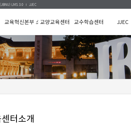
(JBNU) LMS 3.0
JJEC
교육혁신본부 소개
교양교육센터
교수학습센터
JJEC
기능
교양교육센터소개
교수학습센터소개
JJEC소개
조직도 및
교양교육과정이수기준
교수지원
공동프로그
연락처
교양교육
학습지원
규정 및 지침
자료실
교육신청
찾아오시는길
교과목운영
교수공지
프로그램운영
학생공지
육센터소개