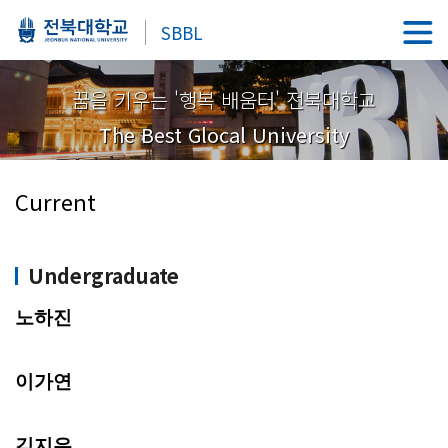
SBBL
꿈을 키우는 '행복 배움터' 전북대학교
The Best Glocal University
Current
Undergraduate
노하진
이가연
김지우