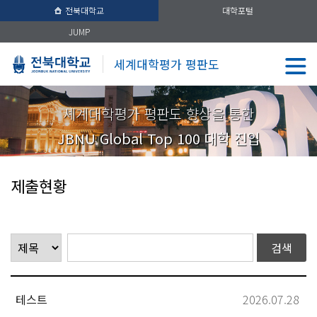
전북대학교
대학포털
JUMP
세계대학평가 평판도
셰계대학평가 평판도 향상을 통한
JBNU Global Top 100 대학 진입
제출현황
테스트
2026.07.28