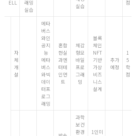
ELL
래밍
점
실습
실습
메타
버스
와인
블록
공지
혼합
체감
체인
자
능
현실
형모
NFT
1
체
메타
과엔
바일
기반
추가
5
개
버스
터테
프로
가상
예정
학
설
와빅
인먼
그래
비즈
점
데이
트
밍
니스
터프
설계
로그
래밍
과학
보건
환경
1인미
방송