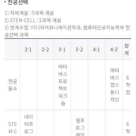
전공선택
1) 자체개설 : 5과목 개설
2) STEM-CELL : 2과목 개설
3) 연계수업: 미디어커뮤니케이션학과, 컴퓨터인공지능학부 전
공선택 과목
합
2-1
2-2
3-1
3-2
4-1
4-2
계
메타
메타
버스
버스
6
전공
프로
캡스
학
필수
젝트
톤디
점
워크
자인
숍
데이
웹프
STE
터프
6
로그
M-C
로그
학
래밍