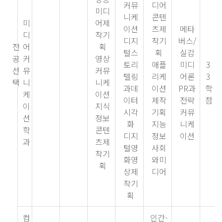
커뮤
디어
미디
니케
콘텐
미
어제
이션
츠제
메타
디
작기
디지
작기
버스/
전
어
획
털스
획
실감
공
커
영상
토리
애플
미디
3
선
뮤
커뮤
텔링
리케
어론
3
택
니
니케
과데
이션
PR과
학
케
이션
이터
제작
전략
점
이
지식
시각
기획
커뮤
션
정보
화
지능
니케
학
콘텐
디지
정보
이션
과
츠제
털영
사회
작기
화영
와미
획
상제
디어
작기
획
컴
인간-