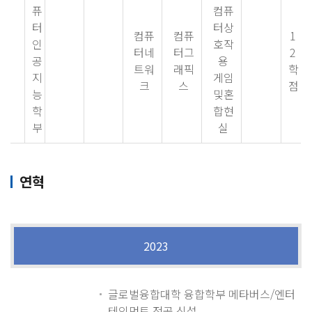
퓨
컴퓨
터
터상
컴퓨
컴퓨
1
인
호작
터네
터그
2
공
용
트워
래픽
학
지
게임
크
스
점
능
및혼
학
합현
부
실
연혁
2023
글로벌융합대학 융합학부 메타버스/엔터
테인먼트 전공 신설