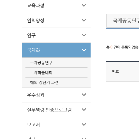
교육과정
인력양성
국제공동연
연구
총
0
건이 등록되었습
국제화
국제공동연구
번호
국제학술대회
해외 장단기 파견
우수성과
실무역량 인증프로그램
보고서