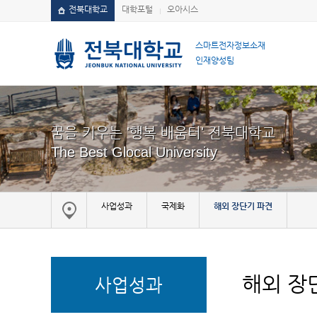
전북대학교
대학포털
오아시스
스마트전자정보소재
인재양성팀
꿈을 키우는 '행복 배움터' 전북대학교
The Best Glocal University
사업성과
국제화
해외 장단기 파견
해외 장
사업성과