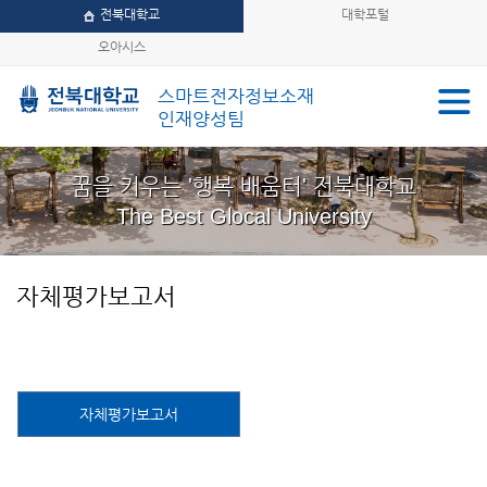
전북대학교
대학포털
오아시스
스마트전자정보소재
인재양성팀
꿈을 키우는 '행복 배움터' 전북대학교
The Best Glocal University
자체평가보고서
자체평가보고서