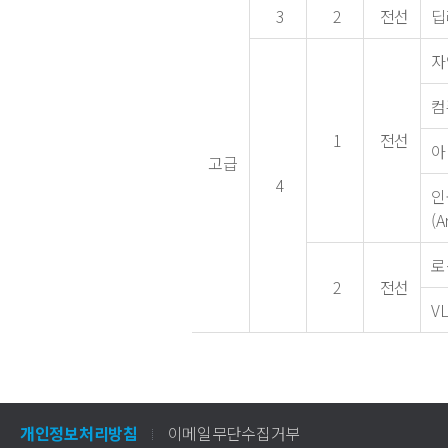
3
2
전선
딥
자연
컴
1
전선
아
고급
4
인
(A
로
2
전선
VL
개인정보처리방침
이메일무단수집거부