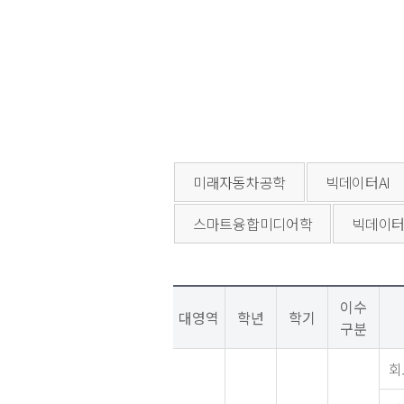
미래자동차공학
빅데이터AI
스마트융합미디어학
빅데이
이수
대영역
학년
학기
구분
회로