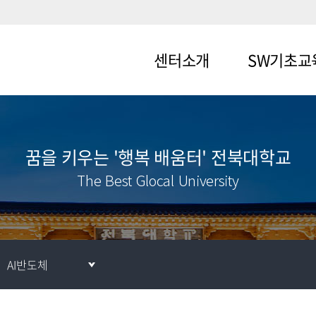
센터소개
SW기초교
인사말
입학전 SW교육
비전 및 목표
전교생 SW기초
꿈을 키우는 '행복 배움터' 전북대학교
참여학과 및
The Best Glocal University
전공
조직도 및
연락처
AI반도체
오시는길