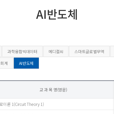
AI반도체
과학융합빅데이터
메디컬AI
스마트글로벌무역
터회계
AI반도체
교 과 목 명(영문)
이론 1(Circuit Theory 1)