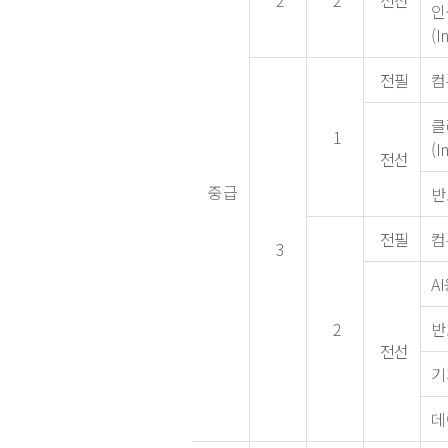
2
2
전선
인
(I
전필
컴
클
1
(I
전선
중급
반도
전필
컴
3
AI
2
반
전선
기
데