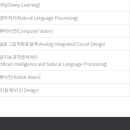
러닝(Deep Learning)
어처리(Natural Language Processing)
퓨터비전(Computer Vision)
날로그집적회로설계(Analog Integrated Circuit Design)
공지능과자연어처리
rtificial Intelligence and Natural Language Processing)
봇비전(Robot Vision)
SI설계(VLSI Design)