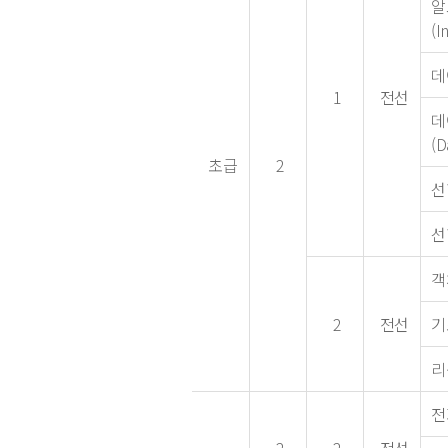
알
(I
데
1
전선
데
(D
초급
2
선
선
객
2
전선
기
리
전자