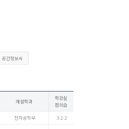
공간정보AI
학강실
개설학과
점의습
전자공학부
3-2-2