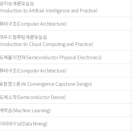
공지능개론및실습
ntroduction to Artificial Intelligence and Practice)
퓨터구조(Computer Architecture)
라우드컴퓨팅개론및실습
ntroduction to Cloud Computing and Practice)
체물리전자(Semiconductor Physical Electronics)
퓨터구조(Computer Architecture)
융합캡스톤(AI Convergence Capstone Design)
도체소자(Semiconductor Device)
계학습(Machine Learning)
이터마이닝(Data Mining)