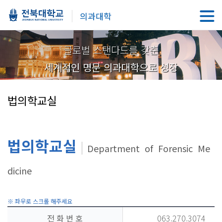
의과대학
글로벌 스탠다드를 갖춘
세계적인 명문 의과대학으로 성장
법의학교실
법의학교실
Department of Forensic Me
dicine
전 화 번 호
063.270.3074