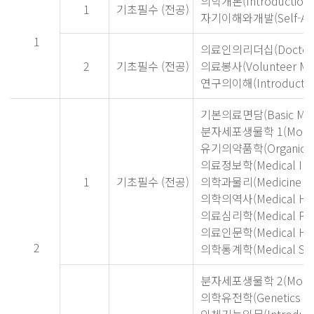
의학개론(Introduction t
1
기초필수 (전공)
자기이해와개발(Self-Awar
1
의료인의리더십(Doctor's 
2
기초필수 (전공)
의료봉사(Volunteer Medi
연구의이해(Introduction 
기본의료면담(Basic Medic
분자세포생물학 1(Molecula
유기의약품학(Organic Pha
의료정보학(Medical Info
1
기초필수 (전공)
의학과물리(Medicine and
의학의역사(Medical His
의료심리학(Medical Psy
의료인문학(Medical Hum
2
의학통계학(Medical Stati
분자세포생물학 2(Molecula
의학유전학(Genetics in 