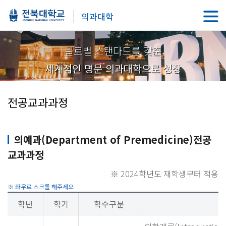
의과대학
글로벌 스탠다드를 갖춘
세계적인 명문 의과대학으로 성장
전공교과과정
의예과(Department of Premedicine)전공
교과과정
※ 2024학년도 재학생부터 적용
학년
학기
학수구분